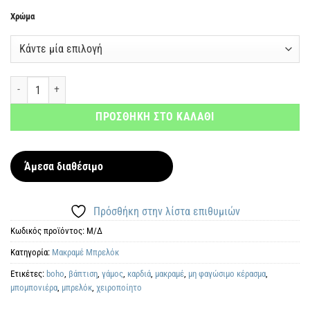
Χρώμα
Σετ των 30 Μακραμέ Μπρελόκ Καρδιά ποσότητα
ΠΡΟΣΘΗΚΗ ΣΤΟ ΚΑΛΑΘΙ
Άμεσα διαθέσιμο
Πρόσθήκη στην λίστα επιθυμιών
Κωδικός προϊόντος:
Μ/Δ
Κατηγορία:
Μακραμέ Μπρελόκ
Ετικέτες:
boho
,
βάπτιση
,
γάμος
,
καρδιά
,
μακραμέ
,
μη φαγώσιμο κέρασμα
,
μπομπονιέρα
,
μπρελόκ
,
χειροποίητο