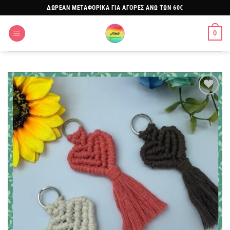
Μετάβαση
ΔΩΡΕΑΝ ΜΕΤΑΦΟΡΙΚΑ ΓΙΑ ΑΓΟΡΕΣ ΑΝΩ ΤΩΝ 60€
στο
περιεχόμενο
0
Πρόσθήκη
στην
λίστα
επιθυμιών