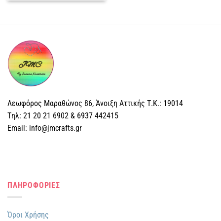
το
προϊόν
έχει
πολλαπλές
παραλλαγές.
Οι
επιλογές
μπορούν
να
επιλεγούν
Λεωφόρος Μαραθώνος 86, Άνοιξη Αττικής Τ.Κ.: 19014
στη
Tηλ: 21 20 21 6902 & 6937 442415
σελίδα
Email: info@jmcrafts.gr
του
προϊόντος
ΠΛΗΡΟΦΟΡΙΕΣ
Όροι Χρήσης