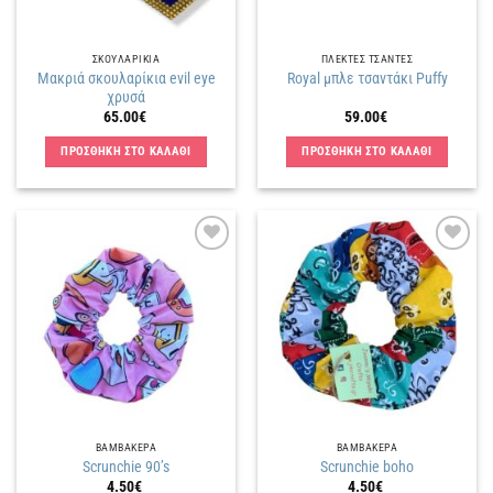
ΣΚΟΥΛΑΡΙΚΙΑ
ΠΛΕΚΤΕΣ ΤΣΑΝΤΕΣ
Mακριά σκουλαρίκια evil eye
Royal μπλε τσαντάκι Puffy
χρυσά
65.00
€
59.00
€
ΠΡΟΣΘΗΚΗ ΣΤΟ ΚΑΛΑΘΙ
ΠΡΟΣΘΗΚΗ ΣΤΟ ΚΑΛΑΘΙ
Πρόσθήκη
Πρόσθήκη
στην
στην
λίστα
λίστα
επιθυμιών
επιθυμιών
ΒΑΜΒΑΚΕΡΑ
ΒΑΜΒΑΚΕΡΑ
Scrunchie 90’s
Scrunchie boho
4.50
€
4.50
€