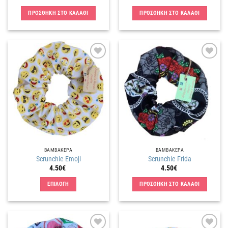
ΠΡΟΣΘΗΚΗ ΣΤΟ ΚΑΛΑΘΙ
ΠΡΟΣΘΗΚΗ ΣΤΟ ΚΑΛΑΘΙ
Πρόσθήκη
Πρόσθήκη
στην
στην
λίστα
λίστα
επιθυμιών
επιθυμιών
ΒΑΜΒΑΚΕΡΑ
ΒΑΜΒΑΚΕΡΑ
Scrunchie Emoji
Scrunchie Frida
4.50
€
4.50
€
ΕΠΙΛΟΓΗ
ΠΡΟΣΘΗΚΗ ΣΤΟ ΚΑΛΑΘΙ
Αυτό
το
προϊόν