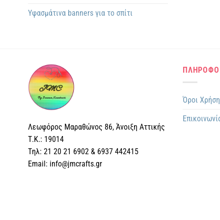
Υφασμάτινα banners για το σπίτι
ΠΛΗΡΟΦΟ
Όροι Χρήσ
Επικοινωνί
Λεωφόρος Μαραθώνος 86, Άνοιξη Αττικής
Τ.Κ.: 19014
Tηλ: 21 20 21 6902 & 6937 442415
Email: info@jmcrafts.gr