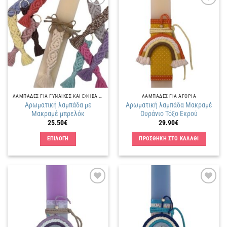
Πρόσθήκη
Πρόσθήκη
στην
στην
λίστα
λίστα
επιθυμιών
επιθυμιών
ΛΑΜΠΑΔΕΣ ΓΙΑ ΓΥΝΑΙΚΕΣ ΚΑΙ ΕΦΗΒΑ ΚΟΡΙΤΣΙΑ
ΛΑΜΠΑΔΕΣ ΓΙΑ ΑΓΟΡΙΑ
Αρωματική λαμπάδα με
Αρωματική λαμπάδα Μακραμέ
Μακραμέ μπρελόκ
Ουράνιο Τόξο Εκρού
25.50
€
29.90
€
ΕΠΙΛΟΓΗ
ΠΡΟΣΘΗΚΗ ΣΤΟ ΚΑΛΑΘΙ
Αυτό
το
προϊόν
έχει
Πρόσθήκη
Πρόσθήκη
πολλαπλές
στην
στην
παραλλαγές.
λίστα
λίστα
επιθυμιών
επιθυμιών
Οι
επιλογές