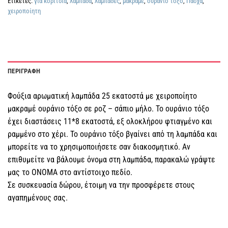
Ετικέτες:
για κορίτσια
,
λαμπάδα
,
λαμπάδες
,
μακραμέ
,
ουράνιο τόξο
,
Πάσχα
,
χειροποίητη
ΠΕΡΙΓΡΑΦΗ
Φούξια αρωματική λαμπάδα 25 εκατοστά με χειροποίητο
μακραμέ ουράνιο τόξο σε ροζ – σάπιο μήλο. Το ουράνιο τόξο
έχει διαστάσεις 11*8 εκατοστά, εξ ολοκλήρου φτιαγμένο και
ραμμένο στο χέρι. Το ουράνιο τόξο βγαίνει από τη λαμπάδα και
μπορείτε να το χρησιμοποιήσετε σαν διακοσμητικό. Αν
επιθυμείτε να βάλουμε όνομα στη λαμπάδα, παρακαλώ γράψτε
μας το ΟΝΟΜΑ στο αντίστοιχο πεδίο.
Σε συσκευασία δώρου, έτοιμη να την προσφέρετε στους
αγαπημένους σας.