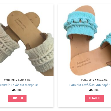
Πρόσθήκη
στην
λίστα
επιθυμιών
ΓΥΝΑΙΚΕΙΑ ΣΑΝΔΑΛΙΑ
ΓΥΝΑΙΚΕΙΑ ΣΑΝΔΑΛΙΑ
ναικεία Σανδάλια Μακραμέ
Γυναικεία Σανδάλια Μακραμέ “
45.00
€
45.00
€
ΕΠΙΛΟΓΗ
ΕΠΙΛΟΓΗ
Αυτό
Αυτό
το
το