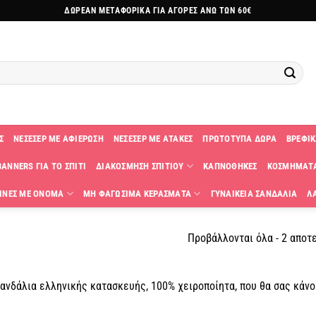
ΔΩΡΕΑΝ ΜΕΤΑΦΟΡΙΚΑ ΓΙΑ ΑΓΟΡΕΣ ΑΝΩ ΤΩΝ 60€
Σ
ΝΕΣΕΣΕΡ ΜΕ ΑΦΙΕΡΩΣΗ
ΝΕΣΕΣΕΡ ΜΕ ΑΤΑΚΕΣ
ΠΡΩΤΟΤΥΠΑ ΔΩΡΑ
ΒΡΕΦΙΚ
ANNERS ΓΙΑ ΤΟ ΣΠΙΤΙ
ΔΙΑΚΟΣΜΗΣΗ ΣΠΙΤΙΟΥ
ΚΑΠΝΟΘΗΚΕΣ
ΚΟΣΜΗΜΑΤ
ΙΝΕΣ ΜΕ ΟΝΟΜΑ
ΜΗ ΦΑΓΩΣΙΜΑ ΚΕΡΑΣΜΑΤΑ
ΓΥΝΑΙΚΕΙΑ ΣΑΝΔΑΛΙΑ
Λ
Προβάλλονται όλα - 2 αποτ
σανδάλια ελληνικής κατασκευής, 100% χειροποίητα, που θα σας κάνο