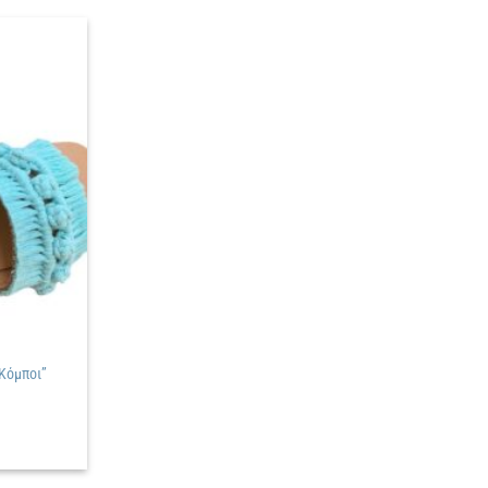
Πρόσθήκη
στην
λίστα
επιθυμιών
Κόμποι”