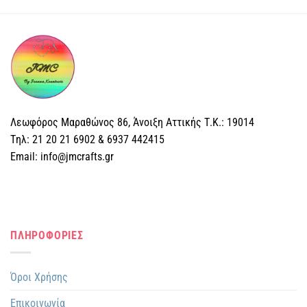
το
προϊόν
έχει
πολλαπλές
παραλλαγές.
Οι
επιλογές
μπορούν
Λεωφόρος Μαραθώνος 86, Άνοιξη Αττικής Τ.Κ.: 19014
να
επιλεγούν
Tηλ: 21 20 21 6902 & 6937 442415
στη
Email: info@jmcrafts.gr
σελίδα
του
προϊόντος
ΠΛΗΡΟΦΟΡΙΕΣ
Όροι Χρήσης
Επικοινωνία