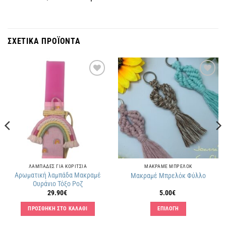
ΣΧΕΤΙΚΑ ΠΡΟΪΟΝΤΑ
Πρόσθήκη
Πρόσθήκη
στην
στην
λίστα
λίστα
επιθυμιών
επιθυμιών
ΛΑΜΠΑΔΕΣ ΓΙΑ ΚΟΡΙΤΣΙΑ
ΜΑΚΡΑΜΕ ΜΠΡΕΛΟΚ
Αρωματική λαμπάδα Μακραμέ
Μακραμέ Μπρελόκ Φύλλο
Ουράνιο Τόξο Ροζ
29.90
€
5.00
€
ΠΡΟΣΘΗΚΗ ΣΤΟ ΚΑΛΑΘΙ
ΕΠΙΛΟΓΗ
Αυτό