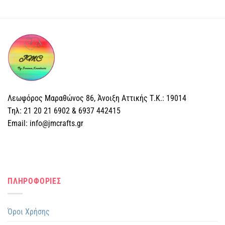
Αυτό
το
προϊόν
έχει
πολλαπλές
παραλλαγές.
Οι
επιλογές
μπορούν
Λεωφόρος Μαραθώνος 86, Άνοιξη Αττικής Τ.Κ.: 19014
να
επιλεγούν
Tηλ: 21 20 21 6902 & 6937 442415
στη
Email: info@jmcrafts.gr
σελίδα
του
προϊόντος
ΠΛΗΡΟΦΟΡΙΕΣ
Όροι Χρήσης