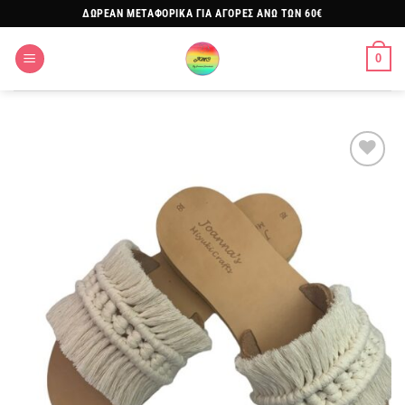
Μετάβαση
ΔΩΡΕΑΝ ΜΕΤΑΦΟΡΙΚΑ ΓΙΑ ΑΓΟΡΕΣ ΑΝΩ ΤΩΝ 60€
στο
περιεχόμενο
0
Πρόσθήκη
στην
λίστα
επιθυμιών