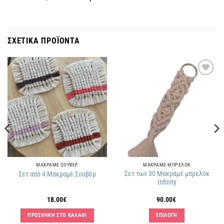
ΣΧΕΤΙΚΑ ΠΡΟΪΟΝΤΑ
Πρόσθήκη
Πρόσθήκη
στην
στην
λίστα
λίστα
επιθυμιών
επιθυμιών
ΜΑΚΡΑΜΕ ΣΟΥΒΕΡ
ΜΑΚΡΑΜΕ ΜΠΡΕΛΟΚ
Σετ των 30 Μακραμέ μπρελόκ
Σετ από 4 Μακραμέ Σουβέρ
Infinity
18.00
€
90.00
€
ΠΡΟΣΘΗΚΗ ΣΤΟ ΚΑΛΑΘΙ
ΕΠΙΛΟΓΗ