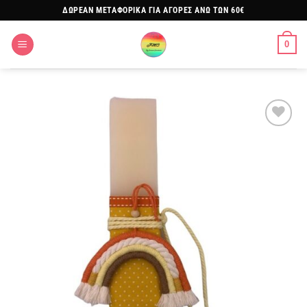
Μετάβαση
ΔΩΡΕΑΝ ΜΕΤΑΦΟΡΙΚΑ ΓΙΑ ΑΓΟΡΕΣ ΑΝΩ ΤΩΝ 60€
στο
περιεχόμενο
0
Πρόσθήκη
στην
λίστα
επιθυμιών