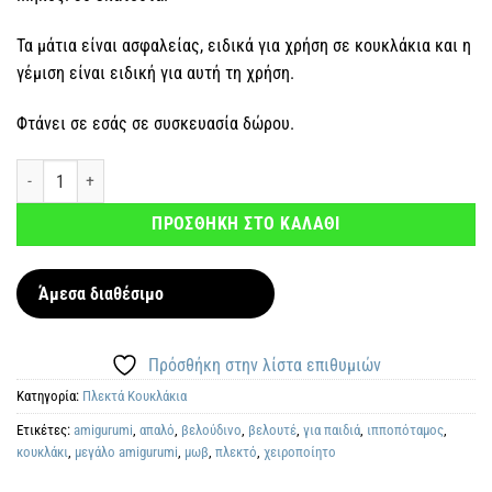
Τα μάτια είναι ασφαλείας, ειδικά για χρήση σε κουκλάκια και η
γέμιση είναι ειδική για αυτή τη χρήση.
Φτάνει σε εσάς σε συσκευασία δώρου.
Χειροποίητος πλεκτός Ιπποπόταμος βελουτέ ποσότητα
ΠΡΟΣΘΗΚΗ ΣΤΟ ΚΑΛΑΘΙ
Άμεσα διαθέσιμο
Πρόσθήκη στην λίστα επιθυμιών
Κατηγορία:
Πλεκτά Kουκλάκια
Ετικέτες:
amigurumi
,
απαλό
,
βελούδινο
,
βελουτέ
,
για παιδιά
,
ιπποπόταμος
,
κουκλάκι
,
μεγάλο amigurumi
,
μωβ
,
πλεκτό
,
χειροποίητο