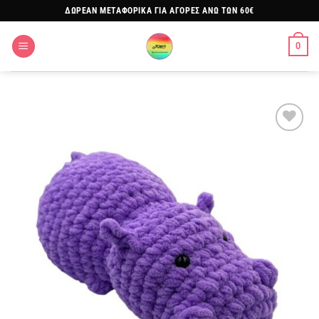
Μετάβαση
ΔΩΡΕΑΝ ΜΕΤΑΦΟΡΙΚΑ ΓΙΑ ΑΓΟΡΕΣ ΑΝΩ ΤΩΝ 60€
στο
περιεχόμενο
0
Πρόσθήκη
στην
λίστα
επιθυμιών