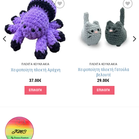
Πρόσθήκη
Πρόσθήκη
στην
στην
λίστα
λίστα
επιθυμιών
επιθυμιών
ΠΛΕΚΤΑ KΟΥΚΛΑΚΙΑ
ΠΛΕΚΤΑ KΟΥΚΛΑΚΙΑ
Χειροποίητη πλεκτή Γατούλα
Χειροποίητη πλεκτή Αράχνη
βελουτέ
37.00
€
29.00
€
ΕΠΙΛΟΓΗ
ΕΠΙΛΟΓΗ
Αυτό
Αυτό
το
το
προϊόν
προϊόν
έχει
έχει
πολλαπλές
πολλαπλές
παραλλαγές.
παραλλαγές.
Οι
Οι