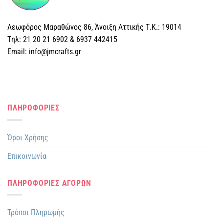
επιλογές
επιλογές
μπορούν
μπορούν
Λεωφόρος Μαραθώνος 86, Άνοιξη Αττικής Τ.Κ.: 19014
να
να
επιλεγούν
επιλεγούν
Tηλ: 21 20 21 6902 & 6937 442415
στη
στη
Email: info@jmcrafts.gr
σελίδα
σελίδα
του
του
προϊόντος
προϊόντος
ΠΛΗΡΟΦΟΡΙΕΣ
Όροι Χρήσης
Επικοινωνία
ΠΛΗΡΟΦΟΡΙΕΣ ΑΓΟΡΩΝ
Τρόποι Πληρωμής