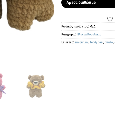
Άμεσα διαθέσιμο
Κωδικός προϊόντος:
Μ/Δ
Κατηγορία:
Πλεκτά Kουκλάκια
Ετικέτες:
amigurumi
,
teddy bear
,
απαλό
,