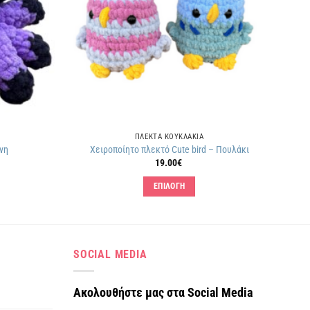
ΠΛΕΚΤΑ KΟΥΚΛΑΚΙΑ
νη
Χειροποίητο πλεκτό Cute bird – Πουλάκι
19.00
€
ΕΠΙΛΟΓΗ
Αυτό
το
προϊόν
έχει
SOCIAL MEDIA
πολλαπλές
.
παραλλαγές.
Ακολουθήστε μας στα Social Media
Οι