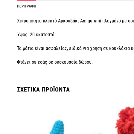
ΠΕΡΙΓΡΑΦΗ
Χειροποίητο πλεκτό Αρκουδάκι Amigurumi πλεγμένο με σο
Ύψος: 20 εκατοστά.
Τα μάτια είναι ασφαλείας, ειδικά για χρήση σε κουκλάκια κα
Φτάνει σε εσάς σε συσκευασία δώρου.
ΣΧΕΤΙΚΑ ΠΡΟΪΟΝΤΑ
θήκη
Πρόσθήκη
ην
στην
τα
λίστα
μιών
επιθυμιών