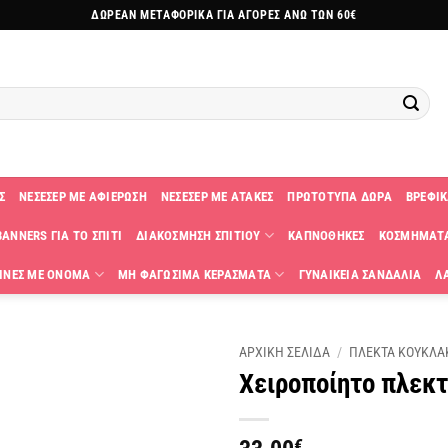
ΔΩΡΕΑΝ ΜΕΤΑΦΟΡΙΚΑ ΓΙΑ ΑΓΟΡΕΣ ΑΝΩ ΤΩΝ 60€
Σ
ΝΕΣΕΣΕΡ ΜΕ ΑΦΙΕΡΩΣΗ
ΝΕΣΕΣΕΡ ΜΕ ΑΤΑΚΕΣ
ΠΡΩΤΟΤΥΠΑ ΔΩΡΑ
ΒΡΕΦΙΚ
ANNERS ΓΙΑ ΤΟ ΣΠΙΤΙ
ΔΙΑΚΟΣΜΗΣΗ ΣΠΙΤΙΟΥ
ΚΑΠΝΟΘΗΚΕΣ
ΚΟΣΜΗΜΑΤ
ΙΝΕΣ ΜΕ ΟΝΟΜΑ
ΜΗ ΦΑΓΩΣΙΜΑ ΚΕΡΑΣΜΑΤΑ
ΓΥΝΑΙΚΕΙΑ ΣΑΝΔΑΛΙΑ
Λ
ΑΡΧΙΚΗ ΣΕΛΙΔΑ
/
ΠΛΕΚΤΑ KΟΥΚΛΑ
Χειροποίητο πλεκτ
Πρόσθήκη
στην
λίστα
€