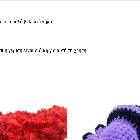
ύπερ απαλό βελουτέ νήμα.
ι η γέμιση είναι ειδική για αυτή τη χρήση.
Πρόσθήκη
στην
λίστα
επιθυμιών