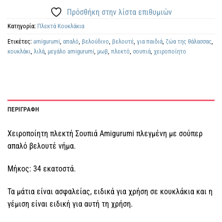
Πρόσθήκη στην λίστα επιθυμιών
Κατηγορία:
Πλεκτά Kουκλάκια
Ετικέτες:
amigurumi
,
απαλό
,
βελούδινο
,
βελουτέ
,
για παιδιά
,
ζώα της θάλασσας
,
κουκλάκι
,
λιλά
,
μεγάλο amigurumi
,
μωβ
,
πλεκτό
,
σουπιά
,
χειροποίητο
ΠΕΡΙΓΡΑΦΗ
Χειροποίητη πλεκτή Σουπιά Amigurumi πλεγμένη με σούπερ
απαλό βελουτέ νήμα.
Μήκος: 34 εκατοστά.
Τα μάτια είναι ασφαλείας, ειδικά για χρήση σε κουκλάκια και η
γέμιση είναι ειδική για αυτή τη χρήση.