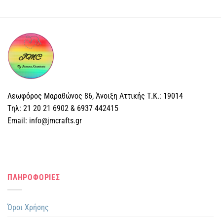
Αυτό
το
προϊόν
έχει
πολλαπλές
παραλλαγές.
Οι
επιλογές
μπορούν
Λεωφόρος Μαραθώνος 86, Άνοιξη Αττικής Τ.Κ.: 19014
να
επιλεγούν
Tηλ: 21 20 21 6902 & 6937 442415
στη
Email: info@jmcrafts.gr
σελίδα
του
προϊόντος
ΠΛΗΡΟΦΟΡΙΕΣ
Όροι Χρήσης