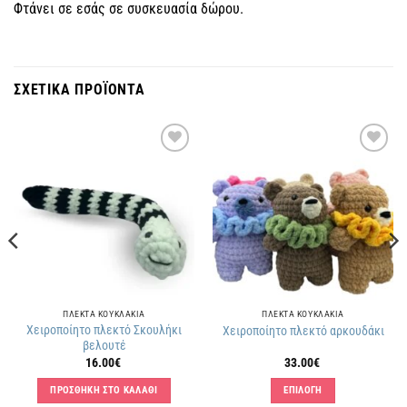
Φτάνει σε εσάς σε συσκευασία δώρου.
ΣΧΕΤΙΚΑ ΠΡΟΪΟΝΤΑ
Πρόσθήκη
Πρόσθήκη
στην
στην
λίστα
λίστα
επιθυμιών
επιθυμιών
ΠΛΕΚΤΑ KΟΥΚΛΑΚΙΑ
ΠΛΕΚΤΑ KΟΥΚΛΑΚΙΑ
Χειροποίητο πλεκτό Σκουλήκι
Χειροποίητο πλεκτό αρκουδάκι
βελουτέ
16.00
€
33.00
€
ΠΡΟΣΘΗΚΗ ΣΤΟ ΚΑΛΑΘΙ
ΕΠΙΛΟΓΗ