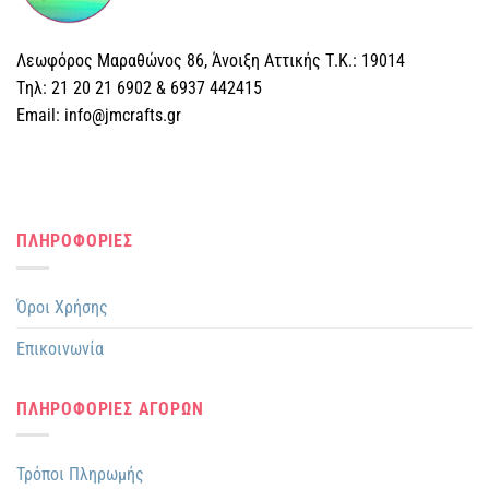
επιλογές
επιλογές
μπορούν
μπορούν
Λεωφόρος Μαραθώνος 86, Άνοιξη Αττικής Τ.Κ.: 19014
να
να
επιλεγούν
επιλεγούν
Tηλ: 21 20 21 6902 & 6937 442415
στη
στη
Email: info@jmcrafts.gr
σελίδα
σελίδα
του
του
προϊόντος
προϊόντος
ΠΛΗΡΟΦΟΡΙΕΣ
Όροι Χρήσης
Επικοινωνία
ΠΛΗΡΟΦΟΡΙΕΣ ΑΓΟΡΩΝ
Τρόποι Πληρωμής