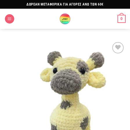
Μετάβαση
ΔΩΡΕΑΝ ΜΕΤΑΦΟΡΙΚΑ ΓΙΑ ΑΓΟΡΕΣ ΑΝΩ ΤΩΝ 60€
στο
περιεχόμενο
0
Πρόσθήκη
στην
λίστα
επιθυμιών