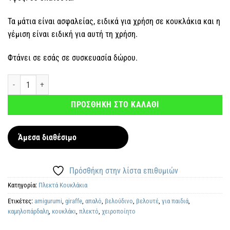
Τα μάτια είναι ασφαλείας, ειδικά για χρήση σε κουκλάκια και η
γέμιση είναι ειδική για αυτή τη χρήση.
Φτάνει σε εσάς σε συσκευασία δώρου.
Χειροποίητη πλεκτή Καμηλοπάρδαλη ποσότητα
ΠΡΟΣΘΗΚΗ ΣΤΟ ΚΑΛΑΘΙ
Άμεσα διαθέσιμο
Πρόσθήκη στην λίστα επιθυμιών
Κατηγορία:
Πλεκτά Kουκλάκια
Ετικέτες:
amigurumi
,
giraffe
,
απαλό
,
βελούδινο
,
βελουτέ
,
για παιδιά
,
καμηλοπάρδαλη
,
κουκλάκι
,
πλεκτό
,
χειροποίητο