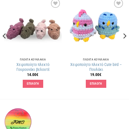
Πρόσθήκη
Πρόσθήκη
στην
στην
λίστα
λίστα
επιθυμιών
επιθυμιών
ΠΛΕΚΤΑ KΟΥΚΛΑΚΙΑ
ΠΛΕΚΤΑ KΟΥΚΛΑΚΙΑ
Χειροποίητο πλεκτό
Χειροποίητο πλεκτό Cute bird –
Γουρουνάκι βελουτέ
Πουλάκι
14.00
€
19.00
€
ΕΠΙΛΟΓΗ
ΕΠΙΛΟΓΗ
Αυτό
Αυτό
το
το
προϊόν
προϊόν
έχει
έχει
πολλαπλές
πολλαπλές
παραλλαγές.
παραλλαγές.
Οι
Οι