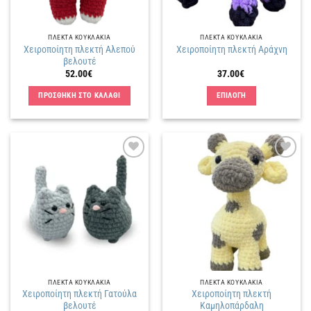
ΠΛΕΚΤΑ KΟΥΚΛΑΚΙΑ
ΠΛΕΚΤΑ KΟΥΚΛΑΚΙΑ
Χειροποίητη πλεκτή Αλεπού
Χειροποίητη πλεκτή Αράχνη
βελουτέ
52.00
€
37.00
€
ΠΡΟΣΘΗΚΗ ΣΤΟ ΚΑΛΑΘΙ
ΕΠΙΛΟΓΗ
Αυτό
το
προϊόν
έχει
Πρόσθήκη
Πρόσθήκη
πολλαπλές
στην
στην
παραλλαγές.
λίστα
λίστα
επιθυμιών
επιθυμιών
Οι
επιλογές
μπορούν
να
επιλεγούν
στη
ΠΛΕΚΤΑ KΟΥΚΛΑΚΙΑ
ΠΛΕΚΤΑ KΟΥΚΛΑΚΙΑ
σελίδα
Χειροποίητη πλεκτή Γατούλα
Χειροποίητη πλεκτή
του
βελουτέ
Καμηλοπάρδαλη