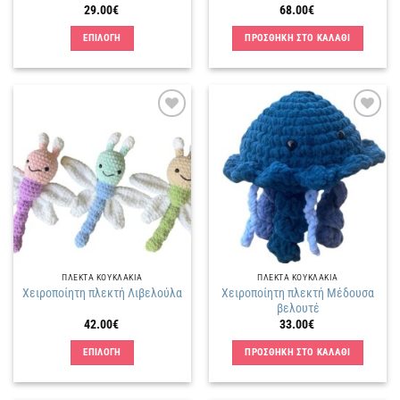
προϊόντος
29.00
€
68.00
€
ΕΠΙΛΟΓΗ
ΠΡΟΣΘΗΚΗ ΣΤΟ ΚΑΛΑΘΙ
Αυτό
το
προϊόν
έχει
Πρόσθήκη
Πρόσθήκη
πολλαπλές
στην
στην
παραλλαγές.
λίστα
λίστα
επιθυμιών
επιθυμιών
Οι
επιλογές
μπορούν
να
επιλεγούν
στη
ΠΛΕΚΤΑ KΟΥΚΛΑΚΙΑ
ΠΛΕΚΤΑ KΟΥΚΛΑΚΙΑ
σελίδα
Χειροποίητη πλεκτή Μέδουσα
Χειροποίητη πλεκτή Λιβελούλα
του
βελουτέ
προϊόντος
42.00
€
33.00
€
ΕΠΙΛΟΓΗ
ΠΡΟΣΘΗΚΗ ΣΤΟ ΚΑΛΑΘΙ
Αυτό
το