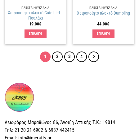
ΠΛΕΚΤΑ KΟΥΚΛΑΚΙΑ
ΠΛΕΚΤΑ KΟΥΚΛΑΚΙΑ
Χειροποίητο πλεκτό Cute bird –
Χειροποίητο πλεκτό Dumpling
Πουλάκι
19.00
€
44.00
€
ΕΠΙΛΟΓΗ
ΕΠΙΛΟΓΗ
Αυτό
Αυτό
το
το
προϊόν
προϊόν
1
2
3
4
έχει
έχει
πολλαπλές
πολλαπλές
παραλλαγές.
παραλλαγές.
Οι
Οι
επιλογές
επιλογές
μπορούν
μπορούν
να
να
επιλεγούν
επιλεγούν
στη
στη
σελίδα
σελίδα
Λεωφόρος Μαραθώνος 86, Άνοιξη Αττικής Τ.Κ.: 19014
του
του
Tηλ: 21 20 21 6902 & 6937 442415
προϊόντος
προϊόντος
Email: info@jmcrafts.gr