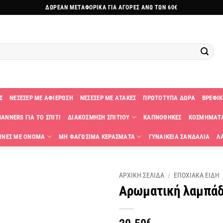
ΔΩΡΕΑΝ ΜΕΤΑΦΟΡΙΚΑ ΓΙΑ ΑΓΟΡΕΣ ΑΝΩ ΤΩΝ 60€
Σ
ΝΕΣΕΣΕΡ ΜΕ ΑΦΙΕΡΩΣΗ
ΝΕΣΕΣΕΡ ΜΕ ΑΤΑΚΕΣ
ΠΡΩΤΟΤΥΠΑ ΔΩΡΑ
ΒΡΕΦΙΚ
ANNERS ΓΙΑ ΤΟ ΣΠΙΤΙ
ΔΙΑΚΟΣΜΗΣΗ ΣΠΙΤΙΟΥ
ΚΑΠΝΟΘΗΚΕΣ
ΚΟΣΜΗΜΑΤ
ΙΝΕΣ ΜΕ ΟΝΟΜΑ
ΜΗ ΦΑΓΩΣΙΜΑ ΚΕΡΑΣΜΑΤΑ
ΓΥΝΑΙΚΕΙΑ ΣΑΝΔΑΛΙΑ
Λ
ΑΡΧΙΚΗ ΣΕΛΙΔΑ
/
ΕΠΟΧΙΑΚΑ ΕΙΔΗ
Αρωματική λαμπάδα
Πρόσθήκη
στην
λίστα
€