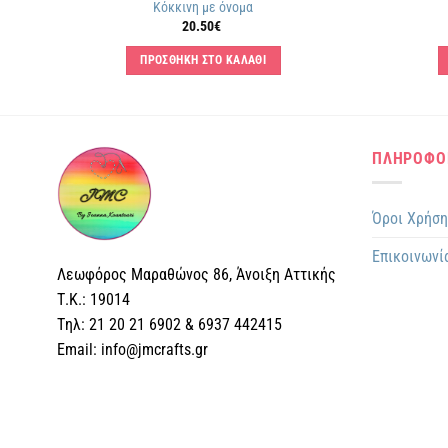
Κόκκινη με όνομα
20.50
€
ΠΡΟΣΘΗΚΗ ΣΤΟ ΚΑΛΑΘΙ
ΠΛΗΡΟΦΟ
Όροι Χρήσ
Επικοινωνί
Λεωφόρος Μαραθώνος 86, Άνοιξη Αττικής
Τ.Κ.: 19014
Tηλ: 21 20 21 6902 & 6937 442415
Email: info@jmcrafts.gr