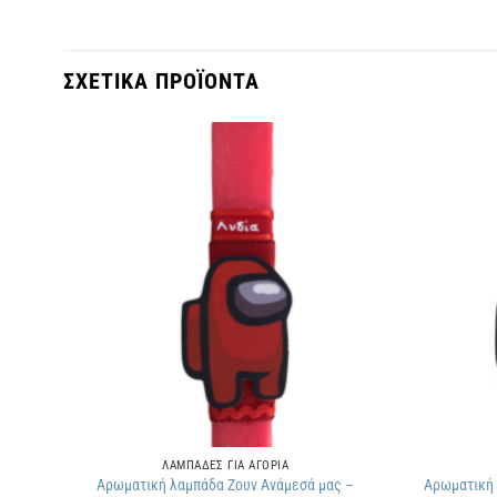
ΣΧΕΤΙΚΑ ΠΡΟΪΟΝΤΑ
θήκη
Πρόσθήκη
ην
στην
τα
λίστα
μιών
επιθυμιών
ΛΑΜΠΑΔΕΣ ΓΙΑ ΑΓΟΡΙΑ
Αρωματική λαμπάδα Ζουν Ανάμεσά μας –
Αρωματική 