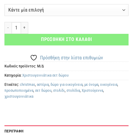
Μία αστεράτη οικογένεια ποσότητα
ΠΡΟΣΘΗΚΗ ΣΤΟ ΚΑΛΑΘΙ
Πρόσθήκη στην λίστα επιθυμιών
Κωδικός προϊόντος:
Μ/Δ
Κατηγορία:
Χριστουγεννιάτικα σετ δώρου
Ετικέτες:
christmas
,
αστέρια
,
δώρο για οικογένεια
,
με όνομα
,
οικογένεια
,
προσωποποιημένα
,
σετ δώρου
,
στολίδι
,
στολίδια
,
Χριστούγεννα
,
χριστουγεννιάτικα
ΠΕΡΙΓΡΑΦΗ