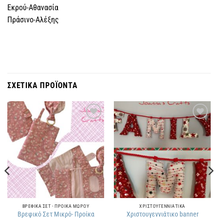
Εκρού-Αθανασία
Πράσινο-Αλέξης
ΣΧΕΤΙΚΑ ΠΡΟΪΟΝΤΑ
Πρόσθήκη
Πρόσθήκη
στην
στην
λίστα
λίστα
επιθυμιών
επιθυμιών
ΒΡΕΦΙΚΑ ΣΕΤ - ΠΡΟΙΚΑ ΜΩΡΟΥ
ΧΡΙΣΤΟΥΓΕΝΝΙΑΤΙΚΑ
Βρεφικό Σετ Μικρό- Προίκα
Χριστουγεννιάτικο banner