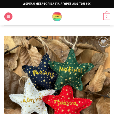
Μετάβαση
ΔΩΡΕΑΝ ΜΕΤΑΦΟΡΙΚΑ ΓΙΑ ΑΓΟΡΕΣ ΑΝΩ ΤΩΝ 60€
στο
περιεχόμενο
0
Πρόσθήκη
στην
λίστα
επιθυμιών