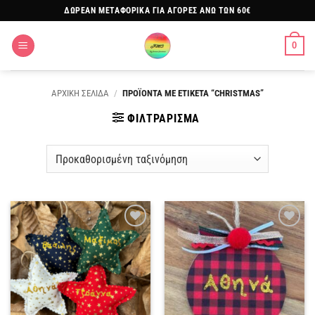
Μετάβαση
ΔΩΡΕΑΝ ΜΕΤΑΦΟΡΙΚΑ ΓΙΑ ΑΓΟΡΕΣ ΑΝΩ ΤΩΝ 60€
στο
περιεχόμενο
0
ΑΡΧΙΚΗ ΣΕΛΙΔΑ
/
ΠΡΟΪΟΝΤΑ ΜΕ ΕΤΙΚΕΤΑ “CHRISTMAS”
ΦΙΛΤΡΑΡΙΣΜΑ
Πρόσθήκη
Πρόσθήκη
στην
στην
λίστα
λίστα
επιθυμιών
επιθυμιών