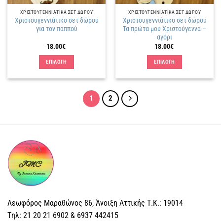
στη
στη
ΧΡΙΣΤΟΥΓΕΝΝΙΑΤΙΚΑ ΣΕΤ ΔΩΡΟΥ
ΧΡΙΣΤΟΥΓΕΝΝΙΑΤΙΚΑ ΣΕΤ ΔΩΡΟΥ
σελίδα
σελίδα
Χριστουγεννιάτικο σετ δώρου
Χριστουγεννιάτικο σετ δώρου
του
του
για τον παππού
Τα πρώτα μου Χριστούγεννα –
προϊόντος
προϊόντος
αγόρι
18.00
€
18.00
€
ΕΠΙΛΟΓΗ
ΕΠΙΛΟΓΗ
Αυτό
Αυτό
το
το
προϊόν
προϊόν
1
2
έχει
έχει
πολλαπλές
πολλαπλές
παραλλαγές.
παραλλαγές.
Οι
Οι
επιλογές
επιλογές
μπορούν
μπορούν
να
να
επιλεγούν
επιλεγούν
στη
στη
σελίδα
σελίδα
Λεωφόρος Μαραθώνος 86, Άνοιξη Αττικής Τ.Κ.: 19014
του
του
Tηλ: 21 20 21 6902 & 6937 442415
προϊόντος
προϊόντος