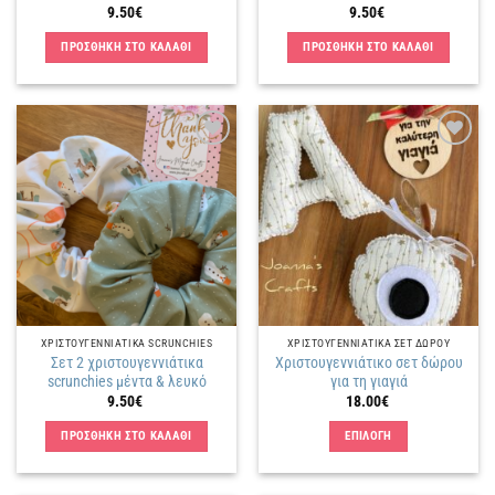
προϊόντος
9.50
€
9.50
€
ΠΡΟΣΘΗΚΗ ΣΤΟ ΚΑΛΑΘΙ
ΠΡΟΣΘΗΚΗ ΣΤΟ ΚΑΛΑΘΙ
Πρόσθήκη
Πρόσθήκη
στην
στην
λίστα
λίστα
επιθυμιών
επιθυμιών
ΧΡΙΣΤΟΥΓΕΝΝΙΑΤΙΚΑ SCRUNCHIES
ΧΡΙΣΤΟΥΓΕΝΝΙΑΤΙΚΑ ΣΕΤ ΔΩΡΟΥ
Σετ 2 χριστουγεννιάτικα
Χριστουγεννιάτικο σετ δώρου
scrunchies μέντα & λευκό
για τη γιαγιά
9.50
€
18.00
€
ΠΡΟΣΘΗΚΗ ΣΤΟ ΚΑΛΑΘΙ
ΕΠΙΛΟΓΗ
Αυτό
το