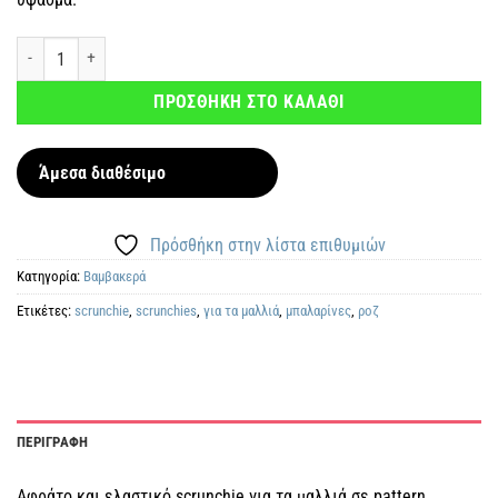
Scrunchie Μπαλαρίνες ποσότητα
ΠΡΟΣΘΗΚΗ ΣΤΟ ΚΑΛΑΘΙ
Άμεσα διαθέσιμο
Πρόσθήκη στην λίστα επιθυμιών
Κατηγορία:
Βαμβακερά
Ετικέτες:
scrunchie
,
scrunchies
,
για τα μαλλιά
,
μπαλαρίνες
,
ροζ
ΠΕΡΙΓΡΑΦΗ
Αφράτο και ελαστικό scrunchie για τα μαλλιά σε pattern