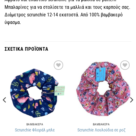
Μπαλαρίνες για να στολίσετε τα μαλλιά και τους καρπούς σας.
Διάμετρος scrunchie 12-14 εκατοστά. Από 100% βαμβακερό
ύφασμα.
ΣΧΕΤΙΚΑ ΠΡΟΪΟΝΤΑ
Πρόσθήκη
Πρόσθήκη
στην
στην
λίστα
λίστα
επιθυμιών
επιθυμιών
ΒΑΜΒΑΚΕΡΑ
ΒΑΜΒΑΚΕΡΑ
Scrunchie Φλοράλ μπλε
Scrunchie Λουλούδια σε ροζ