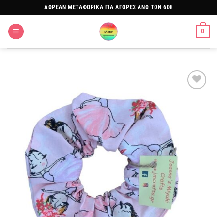
Μετάβαση
ΔΩΡΕΑΝ ΜΕΤΑΦΟΡΙΚΑ ΓΙΑ ΑΓΟΡΕΣ ΑΝΩ ΤΩΝ 60€
στο
περιεχόμενο
0
Πρόσθήκη
στην
λίστα
επιθυμιών