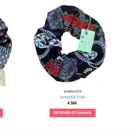
Πρόσθήκη
Πρόσθήκη
στην
στην
λίστα
λίστα
επιθυμιών
επιθυμιών
ΒΑΜΒΑΚΕΡΑ
Scrunchie Frida
4.50
€
ΠΡΟΣΘΗΚΗ ΣΤΟ ΚΑΛΑΘΙ