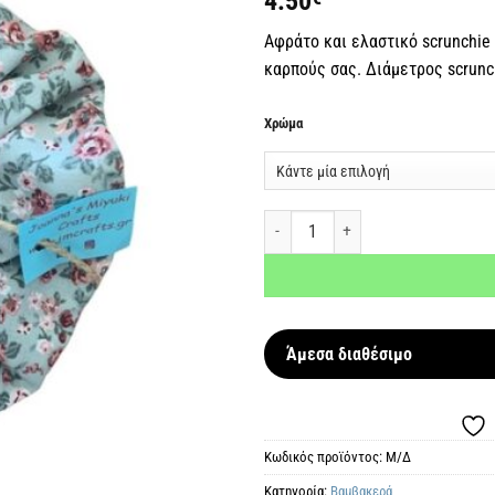
4.50
επιθυμιών
Αφράτο και ελαστικό scrunchie 
καρπούς σας. Διάμετρος scrunc
Χρώμα
Scrunchie Φλοράλ ποσότητα
Άμεσα διαθέσιμο
Κωδικός προϊόντος:
Μ/Δ
Κατηγορία:
Βαμβακερά