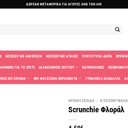
ΔΩΡΕΑΝ ΜΕΤΑΦΟΡΙΚΑ ΓΙΑ ΑΓΟΡΕΣ ΑΝΩ ΤΩΝ 60€
Σ
ΝΕΣΕΣΕΡ ΜΕ ΑΦΙΕΡΩΣΗ
ΝΕΣΕΣΕΡ ΜΕ ΑΤΑΚΕΣ
ΠΡΩΤΟΤΥΠΑ ΔΩΡΑ
ΒΡΕΦΙΚ
ANNERS ΓΙΑ ΤΟ ΣΠΙΤΙ
ΔΙΑΚΟΣΜΗΣΗ ΣΠΙΤΙΟΥ
ΚΑΠΝΟΘΗΚΕΣ
ΚΟΣΜΗΜΑΤ
ΙΝΕΣ ΜΕ ΟΝΟΜΑ
ΜΗ ΦΑΓΩΣΙΜΑ ΚΕΡΑΣΜΑΤΑ
ΓΥΝΑΙΚΕΙΑ ΣΑΝΔΑΛΙΑ
Λ
ΑΡΧΙΚΗ ΣΕΛΙΔΑ
/
ΑΞΕΣΟΥΑΡ ΜΑΛΛ
Scrunchie Φλοράλ
Πρόσθήκη
στην
λίστα
€