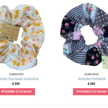
Πρόσθήκη
στην
λίστα
επιθυμιών
ΒΑΜΒΑΚΕΡΑ
ΒΑΜΒΑΚΕΡΑ
unchie Πορτοκαλί Λουλούδια
Scrunchie Patchwork
4.50
€
4.50
€
ΠΡΟΣΘΗΚΗ ΣΤΟ ΚΑΛΑΘΙ
ΠΡΟΣΘΗΚΗ ΣΤΟ ΚΑΛΑΘΙ