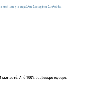
ια κορίτσια
,
για τα μαλλιά
,
λαστιχάκια
,
λουλούδια
-14 εκατοστά. Από 100% βαμβακερό ύφασμα.