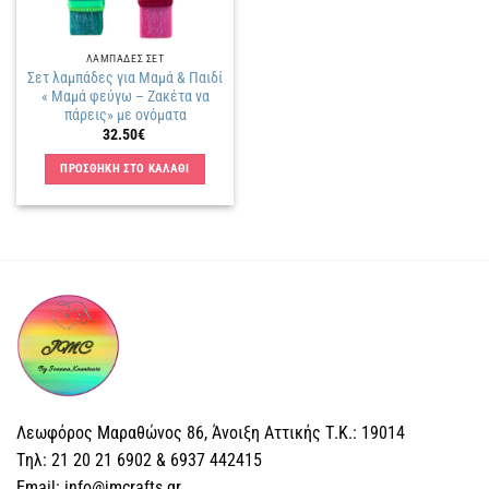
ΛΑΜΠΑΔΕΣ ΣΕΤ
Σετ λαμπάδες για Μαμά & Παιδί
« Μαμά φεύγω – Ζακέτα να
πάρεις» με ονόματα
32.50
€
ΠΡΟΣΘΗΚΗ ΣΤΟ ΚΑΛΑΘΙ
Λεωφόρος Μαραθώνος 86, Άνοιξη Αττικής Τ.Κ.: 19014
Tηλ: 21 20 21 6902 & 6937 442415
Email: info@jmcrafts.gr