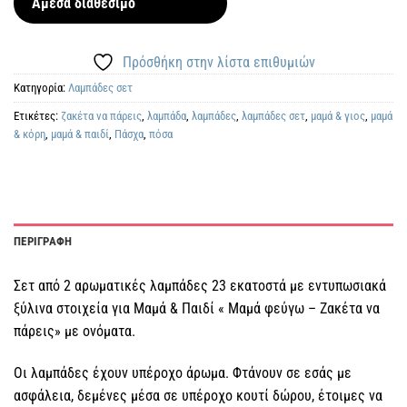
Άμεσα διαθέσιμο
Πρόσθήκη στην λίστα επιθυμιών
Κατηγορία:
Λαμπάδες σετ
Ετικέτες:
ζακέτα να πάρεις
,
λαμπάδα
,
λαμπάδες
,
λαμπάδες σετ
,
μαμά & γιος
,
μαμά
& κόρη
,
μαμά & παιδί
,
Πάσχα
,
πόσα
ΠΕΡΙΓΡΑΦΗ
Σετ από 2 αρωματικές λαμπάδες 23 εκατοστά με εντυπωσιακά
ξύλινα στοιχεία για Μαμά & Παιδί « Μαμά φεύγω – Ζακέτα να
πάρεις» με ονόματα.
Οι λαμπάδες έχουν υπέροχο άρωμα. Φτάνουν σε εσάς με
ασφάλεια, δεμένες μέσα σε υπέροχο κουτί δώρου, έτοιμες να