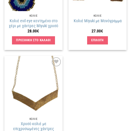
ΚΟΛΙΕ
ΚΟΛΙΕ
Κολιέ evil eye κεντημένο στο
Κολιέ Miyuki με Μονόγραμμα
χέρι με χάντρες Miyuki χρυσό
28.00
€
27.00
€
ΠΡΟΣΘΗΚΗ ΣΤΟ ΚΑΛΑΘΙ
ΕΠΙΛΟΓΗ
Αυτό
το
προϊόν
έχει
Πρόσθήκη
πολλαπλές
στην
παραλλαγές.
λίστα
επιθυμιών
Οι
επιλογές
μπορούν
να
επιλεγούν
στη
ΚΟΛΙΕ
σελίδα
Χρυσό κολιέ με
του
επιχρυσωμένες χάντρες