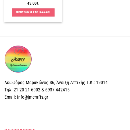
προϊόντος
45.00
€
ΠΡΟΣΘΗΚΗ ΣΤΟ ΚΑΛΑΘΙ
Λεωφόρος Μαραθώνος 86, Άνοιξη Αττικής Τ.Κ.: 19014
Tηλ: 21 20 21 6902 & 6937 442415
Email: info@jmcrafts.gr