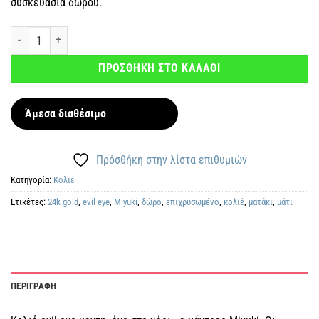
συσκευασία δώρου.
Κολιέ evil eye κεντημένο στο χέρι με χάντρες Miyuki χρυσό ποσότητα
ΠΡΟΣΘΗΚΗ ΣΤΟ ΚΑΛΑΘΙ
Άμεσα διαθέσιμο
Πρόσθήκη στην λίστα επιθυμιών
Κατηγορία:
Κολιέ
Ετικέτες:
24k gold
,
evil eye
,
Miyuki
,
δώρο
,
επιχρυσωμένο
,
κολιέ
,
ματάκι
,
μάτι
ΠΕΡΙΓΡΑΦΗ