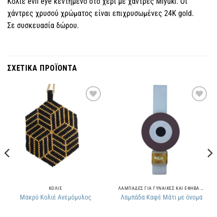
Κολιέ evil eye κεντημένο στο χέρι με χάντρες Miyuki. Οι
χάντρες χρυσού χρώματος είναι επιχρυσωμένες 24Κ gold.
Σε συσκευασία δώρου.
ΣΧΕΤΙΚΑ ΠΡΟΪΟΝΤΑ
Πρόσθήκη
Πρόσθήκη
στην
στην
λίστα
λίστα
επιθυμιών
επιθυμιών
ΚΟΛΙΕ
ΛΑΜΠΑΔΕΣ ΓΙΑ ΓΥΝΑΙΚΕΣ ΚΑΙ ΕΦΗΒΑ ΚΟΡΙΤΣΙΑ
Μακρύ Κολιέ Ανεμόμυλος
Λαμπάδα Καφέ Μάτι με όνομα