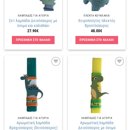
ΛΑΜΠΑΔΕΣ ΓΙΑ ΑΓΟΡΙΑ
ΠΛΕΚΤΑ KΟΥΚΛΑΚΙΑ
Σετ λαμπάδα Δεινόσαυρος με
Χειροποίητος πλεκτός
όνομα και καλαθάκι
Βροντόσαυρος
27.90
€
48.00
€
ΠΡΟΣΘΗΚΗ ΣΤΟ ΚΑΛΑΘΙ
ΠΡΟΣΘΗΚΗ ΣΤΟ ΚΑΛΑΘΙ
Πρόσθήκη
Πρόσθήκη
στην
στην
λίστα
λίστα
επιθυμιών
επιθυμιών
ΛΑΜΠΑΔΕΣ ΓΙΑ ΑΓΟΡΙΑ
ΛΑΜΠΑΔΕΣ ΓΙΑ ΑΓΟΡΙΑ
Αρωματική λαμπάδα
Αρωματική λαμπάδα
Βραχιόσαυρος (δεινόσαυρος)
Δεινόσαυρος με όνομα