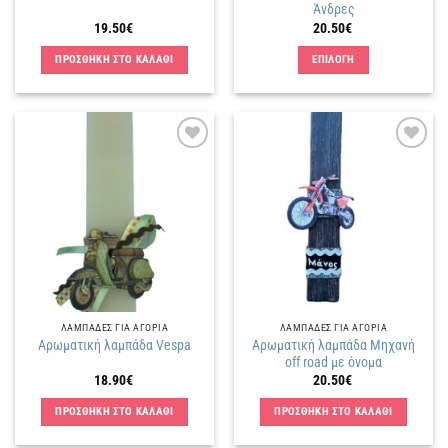
Άνδρες
19.50
€
20.50
€
ΠΡΟΣΘΗΚΗ ΣΤΟ ΚΑΛΑΘΙ
ΕΠΙΛΟΓΗ
Αυτό
το
προϊόν
έχει
Πρόσθήκη
Πρόσθήκη
πολλαπλές
στην
στην
παραλλαγές.
λίστα
λίστα
επιθυμιών
επιθυμιών
Οι
επιλογές
μπορούν
να
επιλεγούν
στη
ΛΑΜΠΑΔΕΣ ΓΙΑ ΑΓΟΡΙΑ
ΛΑΜΠΑΔΕΣ ΓΙΑ ΑΓΟΡΙΑ
σελίδα
Αρωματική λαμπάδα Μηχανή
Αρωματική λαμπάδα Vespa
του
off road με όνομα
προϊόντος
18.90
€
20.50
€
ΠΡΟΣΘΗΚΗ ΣΤΟ ΚΑΛΑΘΙ
ΠΡΟΣΘΗΚΗ ΣΤΟ ΚΑΛΑΘΙ