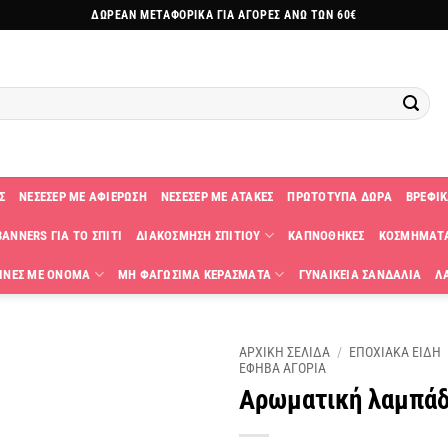
ΔΩΡΕΑΝ ΜΕΤΑΦΟΡΙΚΑ ΓΙΑ ΑΓΟΡΕΣ ΑΝΩ ΤΩΝ 60€
Σ
ΝΕΣΕΣΕΡ ΜΕ ΑΦΙΕΡΩΣΗ
ΝΕΣΕΣΕΡ ΜΕ ΑΤΑΚΕΣ
ΠΡΩΤΟΤΥΠΑ ΔΩΡΑ
ΒΡΕΦΙΚ
ANNERS ΓΙΑ ΤΟ ΣΠΙΤΙ
ΔΙΑΚΟΣΜΗΣΗ ΣΠΙΤΙΟΥ
ΚΑΠΝΟΘΗΚΕΣ
ΚΟΣΜΗΜΑΤ
ΙΝΕΣ ΜΕ ΟΝΟΜΑ
ΜΗ ΦΑΓΩΣΙΜΑ ΚΕΡΑΣΜΑΤΑ
ΓΥΝΑΙΚΕΙΑ ΣΑΝΔΑΛΙΑ
Λ
ΑΡΧΙΚΗ ΣΕΛΙΔΑ
/
ΕΠΟΧΙΑΚΑ ΕΙΔΗ
ΕΦΗΒΑ ΑΓΟΡΙΑ
Αρωματική λαμπάδ
Πρόσθήκη
στην
λίστα