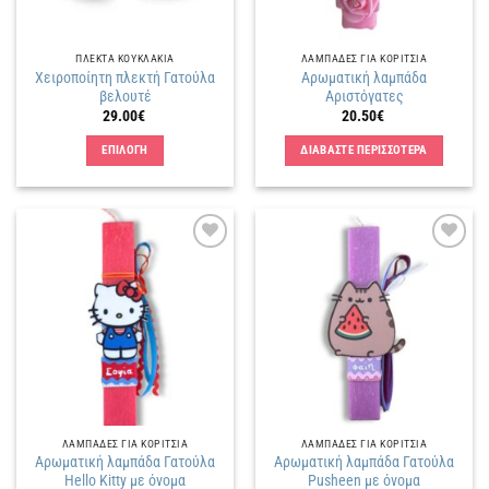
ΠΛΕΚΤΑ KΟΥΚΛΑΚΙΑ
ΛΑΜΠΑΔΕΣ ΓΙΑ ΚΟΡΙΤΣΙΑ
Χειροποίητη πλεκτή Γατούλα
Αρωματική λαμπάδα
βελουτέ
Αριστόγατες
29.00
€
20.50
€
ΕΠΙΛΟΓΗ
ΔΙΑΒΑΣΤΕ ΠΕΡΙΣΣΟΤΕΡΑ
Αυτό
το
προϊόν
έχει
Πρόσθήκη
Πρόσθήκη
πολλαπλές
στην
στην
παραλλαγές.
λίστα
λίστα
επιθυμιών
επιθυμιών
Οι
επιλογές
μπορούν
να
επιλεγούν
στη
ΛΑΜΠΑΔΕΣ ΓΙΑ ΚΟΡΙΤΣΙΑ
ΛΑΜΠΑΔΕΣ ΓΙΑ ΚΟΡΙΤΣΙΑ
σελίδα
Αρωματική λαμπάδα Γατούλα
Αρωματική λαμπάδα Γατούλα
του
Hello Kitty με όνομα
Pusheen με όνομα