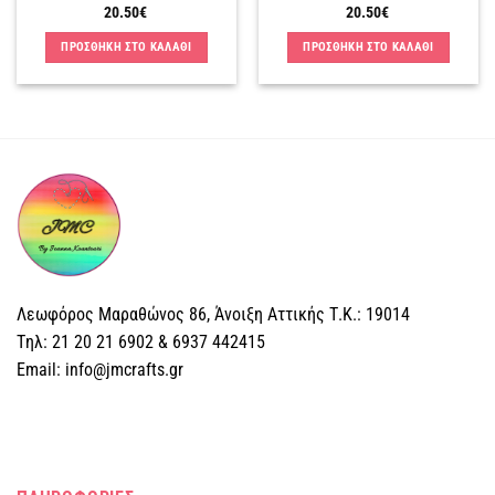
προϊόντος
20.50
€
20.50
€
ΠΡΟΣΘΗΚΗ ΣΤΟ ΚΑΛΑΘΙ
ΠΡΟΣΘΗΚΗ ΣΤΟ ΚΑΛΑΘΙ
Λεωφόρος Μαραθώνος 86, Άνοιξη Αττικής Τ.Κ.: 19014
Tηλ: 21 20 21 6902 & 6937 442415
Email: info@jmcrafts.gr