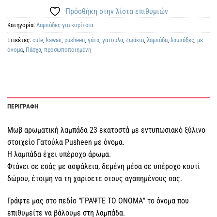
Πρόσθήκη στην λίστα επιθυμιών
Κατηγορία:
Λαμπάδες για κορίτσια
Ετικέτες:
cute
,
kawaii
,
pusheen
,
γάτα
,
γατούλα
,
ζωάκια
,
λαμπάδα
,
λαμπάδες
,
με
όνομα
,
Πάσχα
,
προσωποποιημένη
ΠΕΡΙΓΡΑΦΗ
Μωβ αρωματική λαμπάδα 23 εκατοστά με εντυπωσιακό ξύλινο
στοιχείο Γατούλα Pusheen με όνομα.
Η λαμπάδα έχει υπέροχο άρωμα.
Φτάνει σε εσάς με ασφάλεια, δεμένη μέσα σε υπέροχο κουτί
δώρου, έτοιμη να τη χαρίσετε στους αγαπημένους σας.
Γράψτε μας στο πεδίο “ΓΡΑΨΤΕ ΤΟ ΟΝΟΜΑ” το όνομα που
επιθυμείτε να βάλουμε στη λαμπάδα.