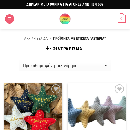
Μετάβαση
ΔΩΡΕΑΝ ΜΕΤΑΦΟΡΙΚΑ ΓΙΑ ΑΓΟΡΕΣ ΑΝΩ ΤΩΝ 60€
στο
περιεχόμενο
0
ΑΡΧΙΚΗ ΣΕΛΙΔΑ
/
ΠΡΟΪΟΝΤΑ ΜΕ ΕΤΙΚΕΤΑ “ΑΣΤΕΡΙΑ”
ΦΙΛΤΡΑΡΙΣΜΑ
Πρόσθήκη
Πρόσθήκη
στην
στην
λίστα
λίστα
επιθυμιών
επιθυμιών