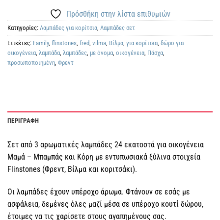
Πρόσθήκη στην λίστα επιθυμιών
Κατηγορίες:
Λαμπάδες για κορίτσια
,
Λαμπάδες σετ
Ετικέτες:
Family
,
flinstones
,
fred
,
vilma
,
Βίλμα
,
για κορίτσια
,
δώρο για
οικογένεια
,
λαμπάδα
,
λαμπάδες
,
με όνομα
,
οικογένεια
,
Πάσχα
,
προσωποποιημένη
,
Φρεντ
ΠΕΡΙΓΡΑΦΗ
Σετ από 3 αρωματικές λαμπάδες 24 εκατοστά για οικογένεια
Μαμά – Μπαμπάς και Κόρη με εντυπωσιακά ξύλινα στοιχεία
Flinstones (Φρεντ, Βίλμα και κοριτσάκι).
Οι λαμπάδες έχουν υπέροχο άρωμα. Φτάνουν σε εσάς με
ασφάλεια, δεμένες όλες μαζί μέσα σε υπέροχο κουτί δώρου,
έτοιμες να τις χαρίσετε στους αγαπημένους σας.