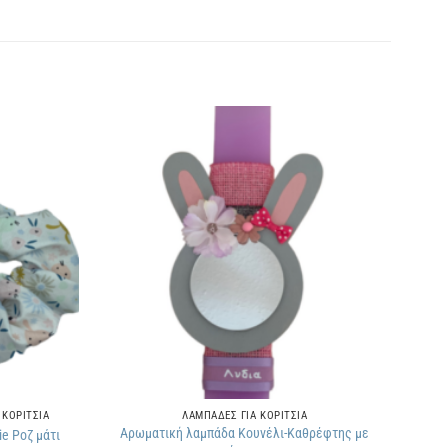
Πρόσθήκη
Πρόσθήκη
στην
στην
λίστα
λίστα
επιθυμιών
επιθυμιών
 ΚΟΡΙΤΣΙΑ
ΛΑΜΠΑΔΕΣ ΓΙΑ ΚΟΡΙΤΣΙΑ
Αρωματική λαμπάδα Κουνέλι-Καθρέφτης με
e Ροζ μάτι