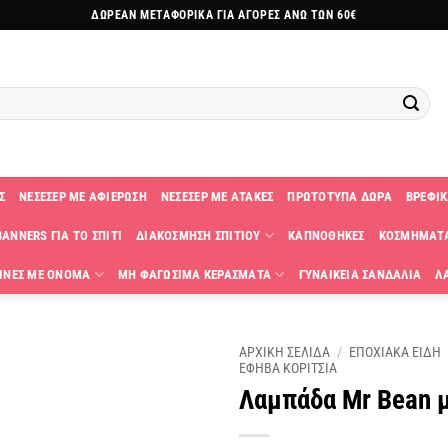
ΔΩΡΕΑΝ ΜΕΤΑΦΟΡΙΚΑ ΓΙΑ ΑΓΟΡΕΣ ΑΝΩ ΤΩΝ 60€
Σ
ΝΕΣΕΣΕΡ ΜΕ ΑΦΙΕΡΩΣΗ
ΝΕΣΕΣΕΡ ΜΕ ΑΤΑΚΕΣ
ΠΡΩΤΟΤΥΠΑ ΔΩΡΑ
ΒΡΕΦΙΚ
ANNERS ΓΙΑ ΤΟ ΣΠΙΤΙ
ΔΙΑΚΟΣΜΗΣΗ ΣΠΙΤΙΟΥ
ΚΑΠΝΟΘΗΚΕΣ
ΚΟΣΜΗΜΑΤ
ΙΝΕΣ ΜΕ ΟΝΟΜΑ
ΜΗ ΦΑΓΩΣΙΜΑ ΚΕΡΑΣΜΑΤΑ
ΓΥΝΑΙΚΕΙΑ ΣΑΝΔΑΛΙΑ
Λ
ΑΡΧΙΚΗ ΣΕΛΙΔΑ
/
ΕΠΟΧΙΑΚΑ ΕΙΔΗ
ΕΦΗΒΑ ΚΟΡΙΤΣΙΑ
Λαμπάδα Mr Bean 
Πρόσθήκη
στην
λίστα