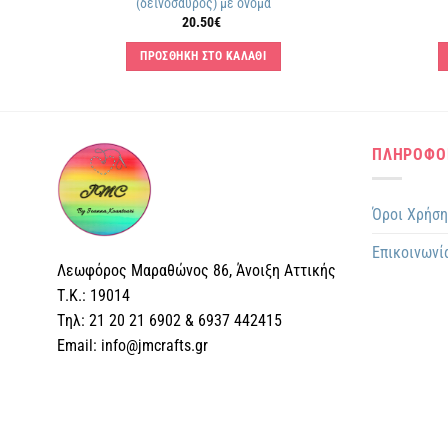
(δεινόσαυρος) με όνομα
20.50
€
ΠΡΟΣΘΗΚΗ ΣΤΟ ΚΑΛΑΘΙ
ΠΛΗΡΟΦΟ
Όροι Χρήσ
Επικοινωνί
Λεωφόρος Μαραθώνος 86, Άνοιξη Αττικής
Τ.Κ.: 19014
Tηλ: 21 20 21 6902 & 6937 442415
Email: info@jmcrafts.gr