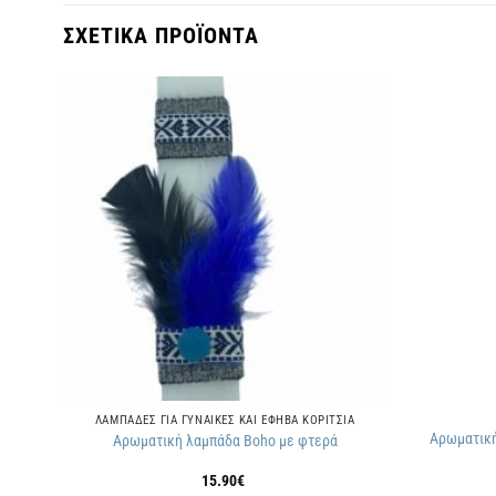
ΣΧΕΤΙΚΑ ΠΡΟΪΟΝΤΑ
θήκη
Πρόσθήκη
ην
στην
τα
λίστα
μιών
επιθυμιών
ΛΑΜΠΑΔΕΣ ΓΙΑ ΓΥΝΑΙΚΕΣ ΚΑΙ ΕΦΗΒΑ ΚΟΡΙΤΣΙΑ
Αρωματική
αλο
Αρωματική λαμπάδα Boho με φτερά
15.90
€