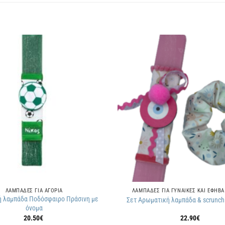
Πρόσθήκη
στην
λίστα
επιθυμιών
ΛΑΜΠΑΔΕΣ ΓΙΑ ΑΓΟΡΙΑ
ΛΑΜΠΑΔΕΣ ΓΙΑ ΓΥΝΑΙΚΕΣ ΚΑΙ ΕΦΗΒΑ
 λαμπάδα Ποδόσφαιρο Πράσινη με
Σετ Αρωματική λαμπάδα & scrunchi
όνομα
20.50
€
22.90
€