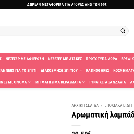
ΔΩΡΕΑΝ ΜΕΤΑΦΟΡΙΚΑ ΓΙΑ ΑΓΟΡΕΣ ΑΝΩ ΤΩΝ 60€
Σ
ΝΕΣΕΣΕΡ ΜΕ ΑΦΙΕΡΩΣΗ
ΝΕΣΕΣΕΡ ΜΕ ΑΤΑΚΕΣ
ΠΡΩΤΟΤΥΠΑ ΔΩΡΑ
ΒΡΕΦΙΚ
ANNERS ΓΙΑ ΤΟ ΣΠΙΤΙ
ΔΙΑΚΟΣΜΗΣΗ ΣΠΙΤΙΟΥ
ΚΑΠΝΟΘΗΚΕΣ
ΚΟΣΜΗΜΑΤ
ΙΝΕΣ ΜΕ ΟΝΟΜΑ
ΜΗ ΦΑΓΩΣΙΜΑ ΚΕΡΑΣΜΑΤΑ
ΓΥΝΑΙΚΕΙΑ ΣΑΝΔΑΛΙΑ
Λ
ΑΡΧΙΚΗ ΣΕΛΙΔΑ
/
ΕΠΟΧΙΑΚΑ ΕΙΔΗ
Αρωματική λαμπάδα
Πρόσθήκη
στην
λίστα
€