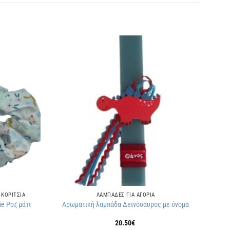
Πρόσθήκη
Πρόσθήκη
στην
στην
λίστα
λίστα
επιθυμιών
επιθυμιών
 ΚΟΡΙΤΣΙΑ
ΛΑΜΠΑΔΕΣ ΓΙΑ ΑΓΟΡΙΑ
e Ροζ μάτι
Αρωματική λαμπάδα Δεινόσαυρος με όνομα
20.50
€