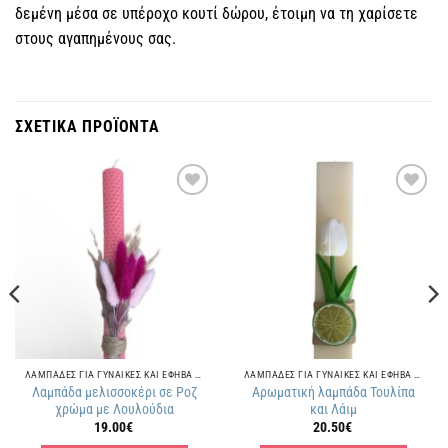
δεμένη μέσα σε υπέροχο κουτί δώρου, έτοιμη να τη χαρίσετε
στους αγαπημένους σας.
ΣΧΕΤΙΚΑ ΠΡΟΪΟΝΤΑ
Πρόσθήκη
Πρόσθήκη
στην
στην
λίστα
λίστα
επιθυμιών
επιθυμιών
ΛΑΜΠΑΔΕΣ ΓΙΑ ΓΥΝΑΙΚΕΣ ΚΑΙ ΕΦΗΒΑ ΚΟΡΙΤΣΙΑ
ΛΑΜΠΑΔΕΣ ΓΙΑ ΓΥΝΑΙΚΕΣ ΚΑΙ ΕΦΗΒΑ ΚΟΡΙΤΣΙΑ
Λαμπάδα μελισσοκέρι σε Ροζ
Αρωματική λαμπάδα Τουλίπα
χρώμα με Λουλούδια
και Λάιμ
19.00
€
20.50
€