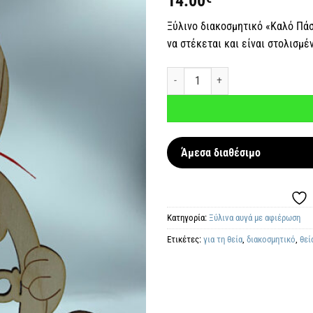
14.00
επιθυμιών
Ξύλινο διακοσμητικό «Καλό Πάσ
να στέκεται και είναι στολισμ
Διακοσμητικό «Καλό Πάσχα θεία» π
Άμεσα διαθέσιμο
Κατηγορία:
Ξύλινα αυγά με αφιέρωση
Ετικέτες:
για τη θεία
,
διακοσμητικό
,
θεί