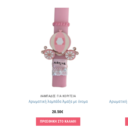
θήκη
Πρόσθήκη
ην
στην
τα
λίστα
μιών
επιθυμιών
ΛΑΜΠΑΔΕΣ ΓΙΑ ΚΟΡΙΤΣΙΑ
ομα
Αρωματική λαμπάδα Άμαξα με όνομα
Αρωματική 
20.50
€
ΠΡΟΣΘΗΚΗ ΣΤΟ ΚΑΛΑΘΙ