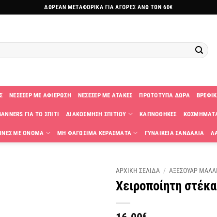
ΔΩΡΕΑΝ ΜΕΤΑΦΟΡΙΚΑ ΓΙΑ ΑΓΟΡΕΣ ΑΝΩ ΤΩΝ 60€
Σ
ΝΕΣΕΣΕΡ ΜΕ ΑΦΙΕΡΩΣΗ
ΝΕΣΕΣΕΡ ΜΕ ΑΤΑΚΕΣ
ΠΡΩΤΟΤΥΠΑ ΔΩΡΑ
ΒΡΕΦΙΚ
ANNERS ΓΙΑ ΤΟ ΣΠΙΤΙ
ΔΙΑΚΟΣΜΗΣΗ ΣΠΙΤΙΟΥ
ΚΑΠΝΟΘΗΚΕΣ
ΚΟΣΜΗΜΑΤ
ΙΝΕΣ ΜΕ ΟΝΟΜΑ
ΜΗ ΦΑΓΩΣΙΜΑ ΚΕΡΑΣΜΑΤΑ
ΓΥΝΑΙΚΕΙΑ ΣΑΝΔΑΛΙΑ
Λ
ΑΡΧΙΚΗ ΣΕΛΙΔΑ
/
ΑΞΕΣΟΥΑΡ ΜΑΛΛ
Χειροποίητη στέκα
Πρόσθήκη
στην
λίστα
€