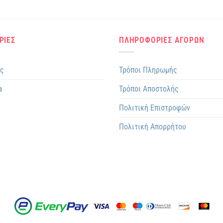
Αυτό
το
προϊόν
έχει
ΡΙΕΣ
ΠΛΗΡΟΦΟΡΙΕΣ ΑΓΟΡΩΝ
πολλαπλές
παραλλαγές
ης
Τρόποι Πληρωμής
Οι
επιλογές
α
Τρόποι Αποστολής
μπορούν
να
Πολιτική Επιστροφών
επιλεγούν
Πολιτική Απορρήτου
στη
σελίδα
του
προϊόντος