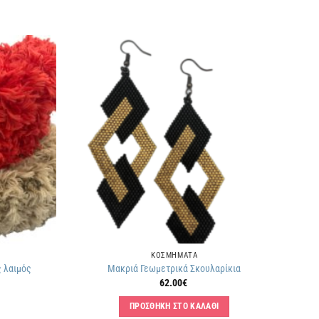
Πρόσθήκη
Πρόσθήκη
στην
στην
λίστα
λίστα
επιθυμιών
επιθυμιών
ΚΟΣΜΗΜΑΤΑ
ς λαιμός
Μακριά Γεωμετρικά Σκουλαρίκια
62.00
€
ΠΡΟΣΘΗΚΗ ΣΤΟ ΚΑΛΑΘΙ