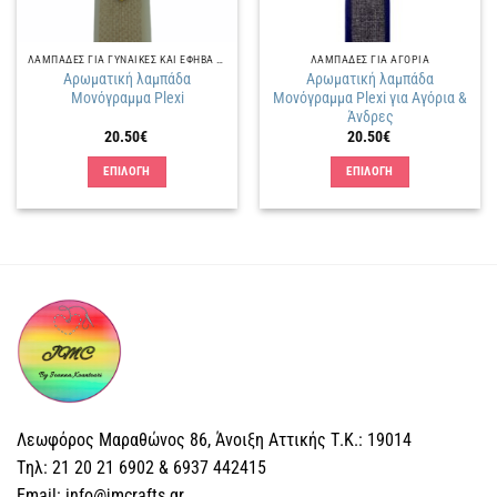
ΛΑΜΠΑΔΕΣ ΓΙΑ ΓΥΝΑΙΚΕΣ ΚΑΙ ΕΦΗΒΑ ΚΟΡΙΤΣΙΑ
ΛΑΜΠΑΔΕΣ ΓΙΑ ΑΓΟΡΙΑ
Αρωματική λαμπάδα
Αρωματική λαμπάδα
Μονόγραμμα Plexi
Μονόγραμμα Plexi για Αγόρια &
Άνδρες
20.50
€
20.50
€
ΕΠΙΛΟΓΗ
ΕΠΙΛΟΓΗ
Αυτό
Αυτό
το
το
προϊόν
προϊόν
έχει
έχει
πολλαπλές
πολλαπλές
παραλλαγές.
παραλλαγές.
Οι
Οι
επιλογές
επιλογές
μπορούν
μπορούν
να
να
επιλεγούν
επιλεγούν
Λεωφόρος Μαραθώνος 86, Άνοιξη Αττικής Τ.Κ.: 19014
στη
στη
Tηλ: 21 20 21 6902 & 6937 442415
σελίδα
σελίδα
Email: info@jmcrafts.gr