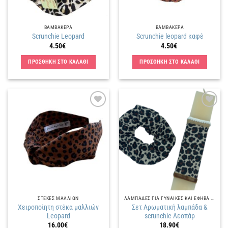
ΒΑΜΒΑΚΕΡΑ
ΒΑΜΒΑΚΕΡΑ
Scrunchie Leopard
Scrunchie leopard καφέ
4.50
€
4.50
€
ΠΡΟΣΘΗΚΗ ΣΤΟ ΚΑΛΑΘΙ
ΠΡΟΣΘΗΚΗ ΣΤΟ ΚΑΛΑΘΙ
Πρόσθήκη
Πρόσθήκη
στην
στην
λίστα
λίστα
επιθυμιών
επιθυμιών
ΣΤΕΚΕΣ ΜΑΛΛΙΩΝ
ΛΑΜΠΑΔΕΣ ΓΙΑ ΓΥΝΑΙΚΕΣ ΚΑΙ ΕΦΗΒΑ ΚΟΡΙΤΣΙΑ
Χειροποίητη στέκα μαλλιών
Σετ Αρωματική λαμπάδα &
Leopard
scrunchie Λεοπάρ
16.00
€
18.90
€