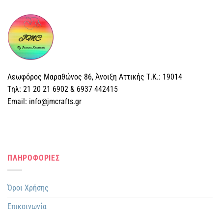
έχει
πολλαπλές
παραλλαγές.
Οι
επιλογές
μπορούν
να
επιλεγούν
Λεωφόρος Μαραθώνος 86, Άνοιξη Αττικής Τ.Κ.: 19014
στη
Tηλ: 21 20 21 6902 & 6937 442415
σελίδα
Email: info@jmcrafts.gr
του
προϊόντος
ΠΛΗΡΟΦΟΡΙΕΣ
Όροι Χρήσης
Επικοινωνία