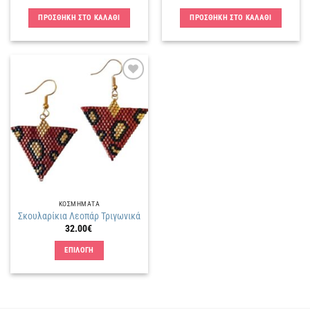
ΠΡΟΣΘΗΚΗ ΣΤΟ ΚΑΛΑΘΙ
ΠΡΟΣΘΗΚΗ ΣΤΟ ΚΑΛΑΘΙ
Πρόσθήκη
στην
λίστα
επιθυμιών
ΚΟΣΜΗΜΑΤΑ
Σκουλαρίκια Λεοπάρ Τριγωνικά
32.00
€
ΕΠΙΛΟΓΗ
Αυτό
το
προϊόν