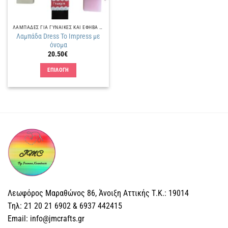
ΛΑΜΠΑΔΕΣ ΓΙΑ ΓΥΝΑΙΚΕΣ ΚΑΙ ΕΦΗΒΑ ΚΟΡΙΤΣΙΑ
Λαμπάδα Dress To Impress με
όνομα
20.50
€
ΕΠΙΛΟΓΗ
Αυτό
το
προϊόν
έχει
πολλαπλές
παραλλαγές.
Οι
επιλογές
μπορούν
να
επιλεγούν
Λεωφόρος Μαραθώνος 86, Άνοιξη Αττικής Τ.Κ.: 19014
στη
Tηλ: 21 20 21 6902 & 6937 442415
σελίδα
Email: info@jmcrafts.gr
του