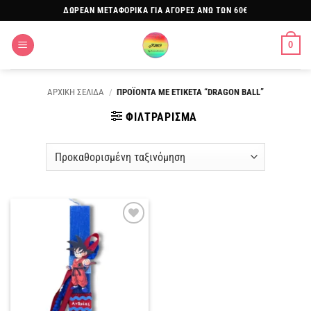
Μετάβαση
ΔΩΡΕΑΝ ΜΕΤΑΦΟΡΙΚΑ ΓΙΑ ΑΓΟΡΕΣ ΑΝΩ ΤΩΝ 60€
στο
περιεχόμενο
0
ΑΡΧΙΚΗ ΣΕΛΙΔΑ
/
ΠΡΟΪΟΝΤΑ ΜΕ ΕΤΙΚΕΤΑ “DRAGON BALL”
ΦΙΛΤΡΑΡΙΣΜΑ
Πρόσθήκη
στην
λίστα
επιθυμιών