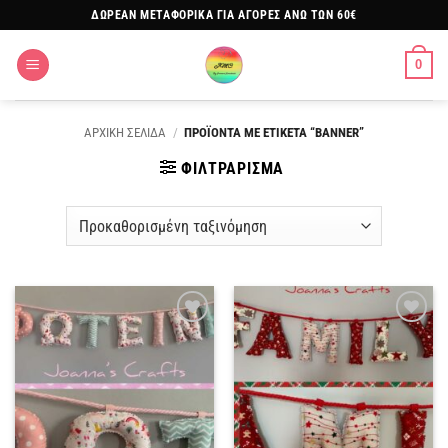
Μετάβαση
ΔΩΡΕΑΝ ΜΕΤΑΦΟΡΙΚΑ ΓΙΑ ΑΓΟΡΕΣ ΑΝΩ ΤΩΝ 60€
στο
περιεχόμενο
0
ΑΡΧΙΚΗ ΣΕΛΙΔΑ
/
ΠΡΟΪΟΝΤΑ ΜΕ ΕΤΙΚΕΤΑ “BANNER”
ΦΙΛΤΡΑΡΙΣΜΑ
Πρόσθήκη
Πρόσθήκη
στην
στην
λίστα
λίστα
επιθυμιών
επιθυμιών