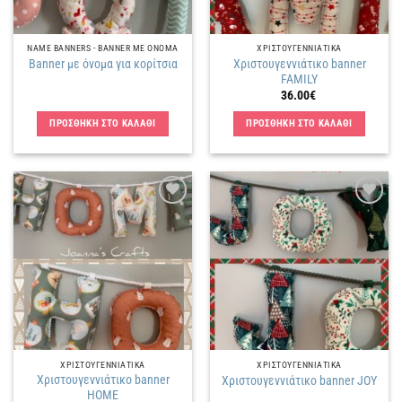
NAME BANNERS - BANNER ΜΕ ΟΝΟΜΑ
ΧΡΙΣΤΟΥΓΕΝΝΙΑΤΙΚΑ
Χριστουγεννιάτικο banner
Banner με όνομα για κορίτσια
FAMILY
36.00
€
ΠΡΟΣΘΗΚΗ ΣΤΟ ΚΑΛΑΘΙ
ΠΡΟΣΘΗΚΗ ΣΤΟ ΚΑΛΑΘΙ
Πρόσθήκη
Πρόσθήκη
στην
στην
λίστα
λίστα
επιθυμιών
επιθυμιών
ΧΡΙΣΤΟΥΓΕΝΝΙΑΤΙΚΑ
ΧΡΙΣΤΟΥΓΕΝΝΙΑΤΙΚΑ
Χριστουγεννιάτικο banner
Χριστουγεννιάτικο banner JOY
HOME