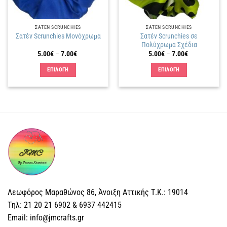
ΣΑΤΕΝ SCRUNCHIES
ΣΑΤΕΝ SCRUNCHIES
Σατέν Scrunchies σε
Σατέν Scrunchies Μονόχρωμα
Πολύχρωμα Σχέδια
Price
Price
5.00
€
–
7.00
€
5.00
€
–
7.00
€
range:
range:
5.00€
5.00€
ΕΠΙΛΟΓΗ
ΕΠΙΛΟΓΗ
through
through
7.00€
7.00€
Αυτό
Αυτό
το
το
προϊόν
προϊόν
έχει
έχει
πολλαπλές
πολλαπλές
παραλλαγές.
παραλλαγές.
Οι
Οι
επιλογές
επιλογές
μπορούν
μπορούν
να
να
επιλεγούν
επιλεγούν
Λεωφόρος Μαραθώνος 86, Άνοιξη Αττικής Τ.Κ.: 19014
στη
στη
Tηλ: 21 20 21 6902 & 6937 442415
σελίδα
σελίδα
Email: info@jmcrafts.gr
του
του