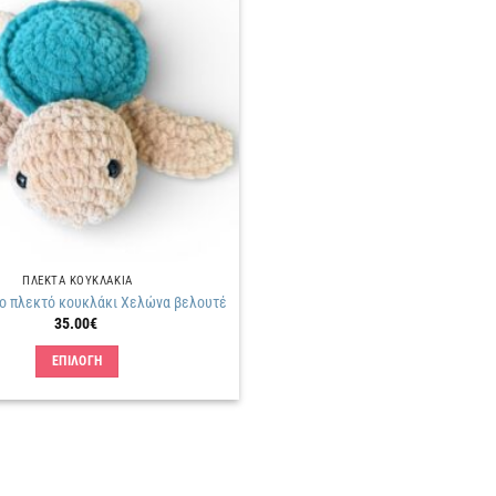
Πρόσθήκη
στην
λίστα
επιθυμιών
ΠΛΕΚΤΑ KΟΥΚΛΑΚΙΑ
ο πλεκτό κουκλάκι Χελώνα βελουτέ
35.00
€
ΕΠΙΛΟΓΗ
Αυτό
το
προϊόν
έχει
πολλαπλές