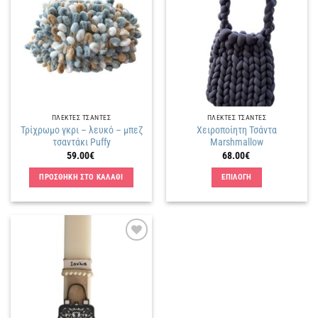
Πρόσθήκη
Πρόσθήκη
στην
στην
λίστα
λίστα
επιθυμιών
επιθυμιών
ΠΛΕΚΤΕΣ ΤΣΑΝΤΕΣ
ΠΛΕΚΤΕΣ ΤΣΑΝΤΕΣ
Τρίχρωμο γκρι – λευκό – μπεζ
Χειροποίητη Τσάντα
τσαντάκι Puffy
Marshmallow
59.00
€
68.00
€
ΠΡΟΣΘΗΚΗ ΣΤΟ ΚΑΛΑΘΙ
ΕΠΙΛΟΓΗ
Αυτό
το
προϊόν
έχει
Πρόσθήκη
πολλαπλές
στην
παραλλαγές.
λίστα
επιθυμιών
Οι
επιλογές
μπορούν