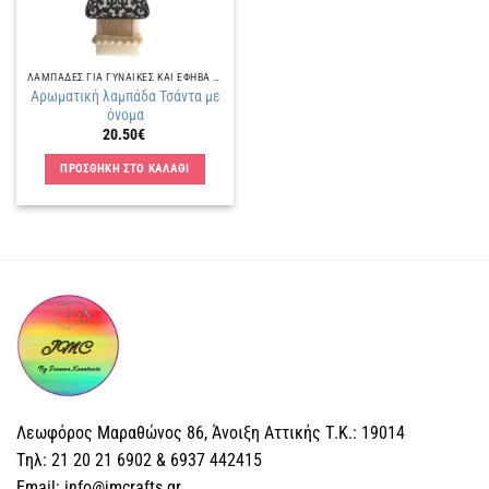
να
επιλεγούν
στη
ΛΑΜΠΑΔΕΣ ΓΙΑ ΓΥΝΑΙΚΕΣ ΚΑΙ ΕΦΗΒΑ ΚΟΡΙΤΣΙΑ
σελίδα
Αρωματική λαμπάδα Τσάντα με
του
όνομα
προϊόντος
20.50
€
ΠΡΟΣΘΗΚΗ ΣΤΟ ΚΑΛΑΘΙ
Λεωφόρος Μαραθώνος 86, Άνοιξη Αττικής Τ.Κ.: 19014
Tηλ: 21 20 21 6902 & 6937 442415
Email: info@jmcrafts.gr