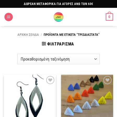
Μετάβαση
ΔΩΡΕΑΝ ΜΕΤΑΦΟΡΙΚΑ ΓΙΑ ΑΓΟΡΕΣ ΑΝΩ ΤΩΝ 60€
στο
περιεχόμενο
0
ΑΡΧΙΚΗ ΣΕΛΙΔΑ
/
ΠΡΟΪΟΝΤΑ ΜΕ ΕΤΙΚΕΤΑ “ΤΡΙΣΔΙΑΣΤΑΤΑ”
ΦΙΛΤΡΑΡΙΣΜΑ
Πρόσθήκη
Πρόσθήκη
στην
στην
λίστα
λίστα
επιθυμιών
επιθυμιών