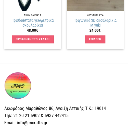
ΣΚΟΥΛΑΡΙΚΙΑ
ΚΟΣΜΗΜΑΤΑ
Τρισδιάστατα γεωμετρικά
Τριγωνικά 3D σκουλαρίκια
σκουλαρίκια
Miyuki
48.00
€
24.00
€
ΠΡΟΣΘΗΚΗ ΣΤΟ ΚΑΛΑΘΙ
ΕΠΙΛΟΓΗ
Αυτό
το
προϊόν
έχει
πολλαπλές
παραλλαγές.
Οι
επιλογές
μπορούν
να
επιλεγούν
Λεωφόρος Μαραθώνος 86, Άνοιξη Αττικής Τ.Κ.: 19014
στη
Tηλ: 21 20 21 6902 & 6937 442415
σελίδα
Email: info@jmcrafts.gr
του