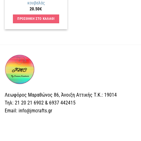
του
κουβαλάς
προϊόντος
20.50
€
ΠΡΟΣΘΗΚΗ ΣΤΟ ΚΑΛΑΘΙ
Λεωφόρος Μαραθώνος 86, Άνοιξη Αττικής Τ.Κ.: 19014
Tηλ: 21 20 21 6902 & 6937 442415
Email: info@jmcrafts.gr