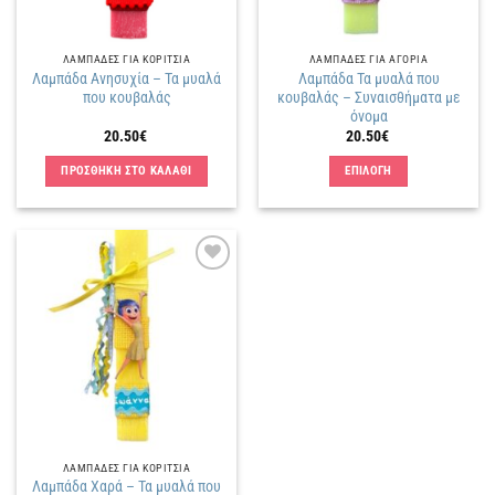
ΛΑΜΠΑΔΕΣ ΓΙΑ ΚΟΡΙΤΣΙΑ
ΛΑΜΠΑΔΕΣ ΓΙΑ ΑΓΟΡΙΑ
Λαμπάδα Ανησυχία – Τα μυαλά
Λαμπάδα Τα μυαλά που
που κουβαλάς
κουβαλάς – Συναισθήματα με
όνομα
20.50
€
20.50
€
ΠΡΟΣΘΗΚΗ ΣΤΟ ΚΑΛΑΘΙ
ΕΠΙΛΟΓΗ
Αυτό
το
προϊόν
έχει
Πρόσθήκη
πολλαπλές
στην
παραλλαγές.
λίστα
επιθυμιών
Οι
επιλογές
μπορούν
να
επιλεγούν
στη
ΛΑΜΠΑΔΕΣ ΓΙΑ ΚΟΡΙΤΣΙΑ
σελίδα
Λαμπάδα Χαρά – Τα μυαλά που