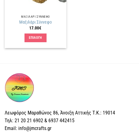
ΜΑΞΙΛΑΡΙ ΣΥΝΝΕΦΟ
Μαξιλάρι Σύννεφο
17.00
€
ΕΠΙΛΟΓΗ
Αυτό
το
προϊόν
έχει
πολλαπλές
παραλλαγές.
Οι
επιλογές
μπορούν
να
επιλεγούν
Λεωφόρος Μαραθώνος 86, Άνοιξη Αττικής Τ.Κ.: 19014
στη
Tηλ: 21 20 21 6902 & 6937 442415
σελίδα
Email: info@jmcrafts.gr
του
προϊόντος