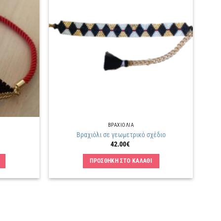
Πρόσθήκη
Πρόσθήκη
στην
στην
λίστα
λίστα
επιθυμιών
επιθυμιών
ΒΡΑΧΙΟΛΙΑ
Βραχιόλι σε γεωμετρικό σχέδιο
42.00
€
ΠΡΟΣΘΗΚΗ ΣΤΟ ΚΑΛΑΘΙ