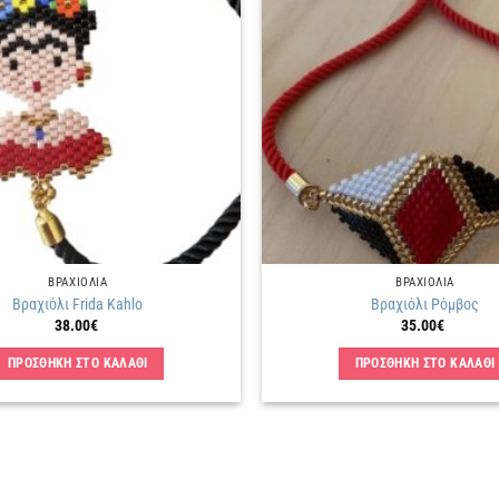
Πρόσθήκη
στην
λίστα
επιθυμιών
ΒΡΑΧΙΟΛΙΑ
ΒΡΑΧΙΟΛΙΑ
Βραχιόλι Frida Kahlo
Βραχιόλι Ρόμβος
38.00
€
35.00
€
ΠΡΟΣΘΗΚΗ ΣΤΟ ΚΑΛΑΘΙ
ΠΡΟΣΘΗΚΗ ΣΤΟ ΚΑΛΑΘΙ