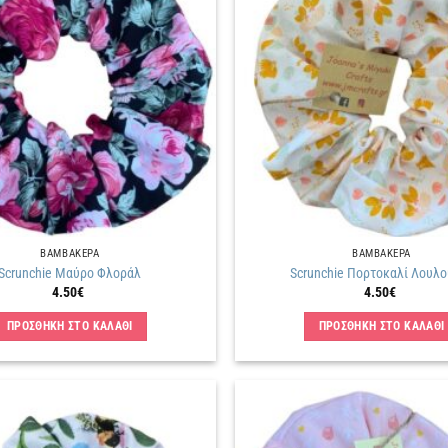
Πρόσθήκη
στην
λίστα
επιθυμιών
ΒΑΜΒΑΚΕΡΑ
ΒΑΜΒΑΚΕΡΑ
Scrunchie Μαύρο Φλοράλ
Scrunchie Πορτοκαλί Λουλο
4.50
€
4.50
€
ΠΡΟΣΘΗΚΗ ΣΤΟ ΚΑΛΑΘΙ
ΠΡΟΣΘΗΚΗ ΣΤΟ ΚΑΛΑΘΙ
Πρόσθήκη