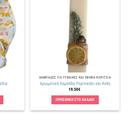
Πρόσθήκη
Πρόσθήκη
στην
στην
λίστα
λίστα
επιθυμιών
επιθυμιών
ΛΑΜΠΑΔΕΣ ΓΙΑ ΓΥΝΑΙΚΕΣ ΚΑΙ ΕΦΗΒΑ ΚΟΡΙΤΣΙΑ
ύδια
Αρωματική λαμπάδα Πορτοκάλι και Άνθη
19.50
€
ΠΡΟΣΘΗΚΗ ΣΤΟ ΚΑΛΑΘΙ